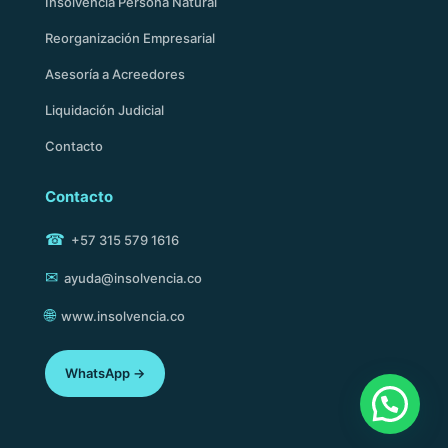
Insolvencia Persona Natural
Reorganización Empresarial
Asesoría a Acreedores
Liquidación Judicial
Contacto
Contacto
☎
+57 315 579 1616
✉
ayuda@insolvencia.co
🌐
www.insolvencia.co
WhatsApp →