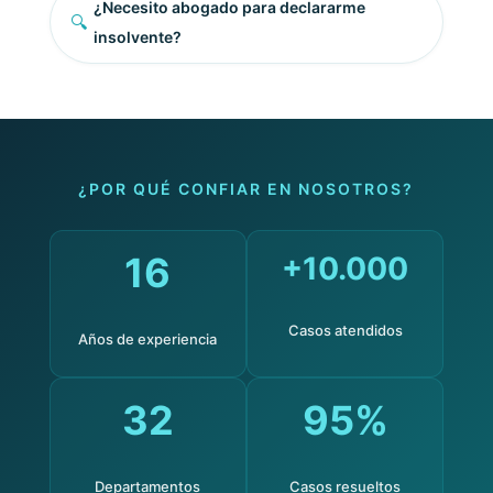
¿Necesito abogado para declararme
🔍
insolvente?
¿POR QUÉ CONFIAR EN NOSOTROS?
16
+10.000
Casos atendidos
Años de experiencia
32
95%
Departamentos
Casos resueltos