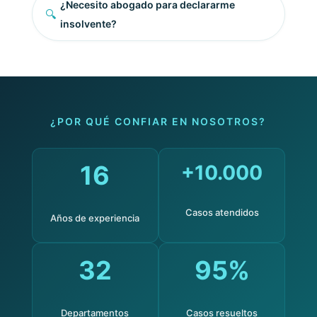
¿Necesito abogado para declararme
🔍
insolvente?
¿POR QUÉ CONFIAR EN NOSOTROS?
16
+10.000
Casos atendidos
Años de experiencia
32
95%
Departamentos
Casos resueltos