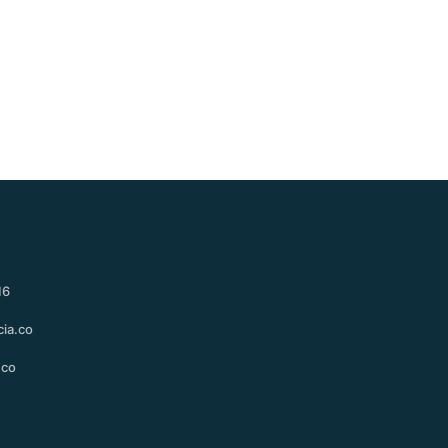
ación y opciones legales.
16
ia.co
.co