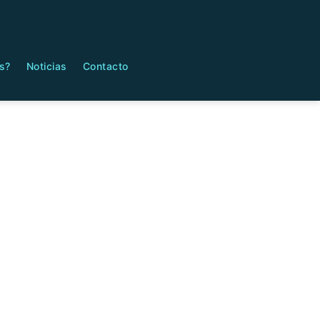
s?
Noticias
Contacto
iedad horizontal
ios
edad horizontal en Colombia.