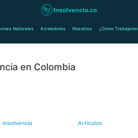
sonas Naturales
Acreedores
Nosotros
¿Cómo Trabajamo
encia en Colombia
ional : derechos del locatario – prop
r
insolvencia
|
abril 13, 2026
|
Artículos
| 0 Comentar
echos del locatario de leasing habitacional en propi