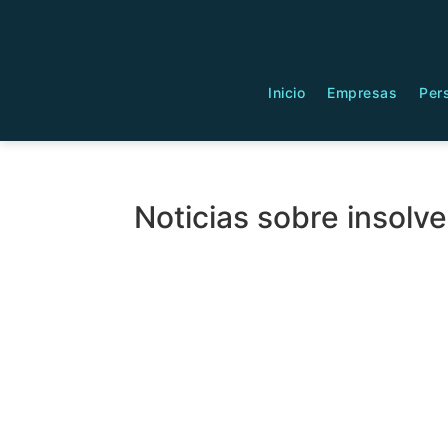
Inicio
Empresas
Per
Noticias sobre insolv
Leasing habitac
po
Guía completa sobre los der