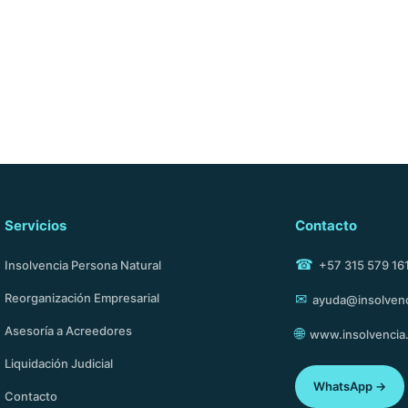
e, participación en asambleas, consejo de administr
Read More
Servicios
Contacto
☎
Insolvencia Persona Natural
+57 315 579 16
✉
Reorganización Empresarial
ayuda@insolvenc
Asesoría a Acreedores
🌐
www.insolvencia
Liquidación Judicial
WhatsApp →
Contacto