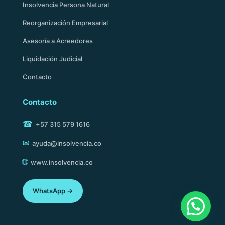
Insolvencia Persona Natural
Reorganización Empresarial
Asesoría a Acreedores
Liquidación Judicial
Contacto
Contacto
☎
+57 315 579 1616
✉
ayuda@insolvencia.co
🌐
www.insolvencia.co
WhatsApp →