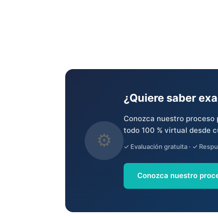
¿Quiere saber ex
Conozca nuestro proceso p
todo 100 % virtual desde c
⚙️
✓ Evaluación gratuita · ✓ Resp
Conozca nuestro proc