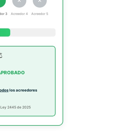
✓
✗
✗
dor 3
Acreedor 4
Acreedor 5
️
APROBADO
todos
los acreedores
· Ley 2445 de 2025