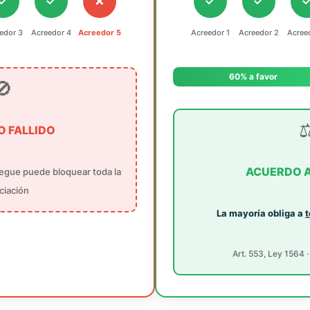
✓
✓
✗
✓
✓
edor 3
Acreedor 4
Acreedor 5
Acreedor 1
Acreedor 2
Acree
60% a favor
🚫
⚖
 FALLIDO
ACUERDO 
iegue puede bloquear toda la
ciación
La mayoría obliga a
Art. 553, Ley 1564 