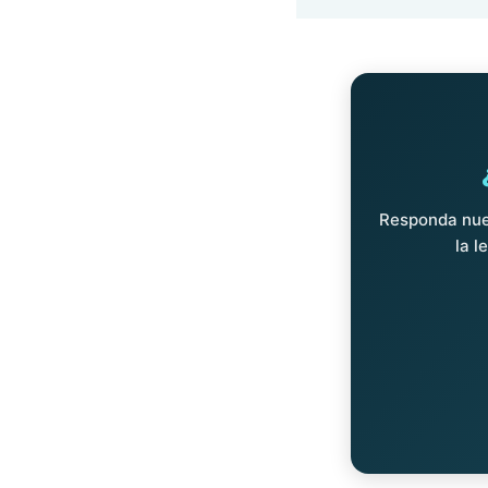
Responda nues
la l