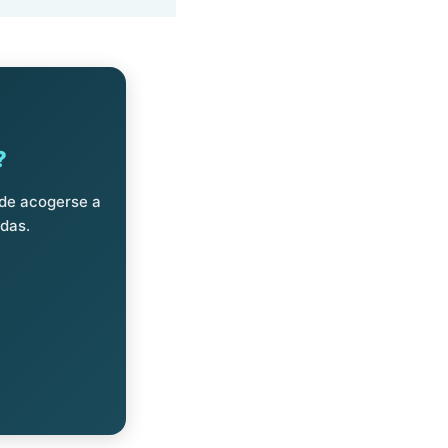
?
ede acogerse a
udas.