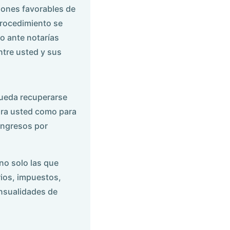
iones favorables de
procedimiento se
 o ante notarías
ntre usted y sus
pueda recuperarse
para usted como para
ingresos por
no solo las que
rios, impuestos,
nsualidades de