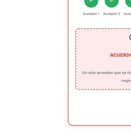
✓
✓
Acreedor 1
Acreedor 2
Acre
ACUERDO
Un solo acreedor que se n
nego