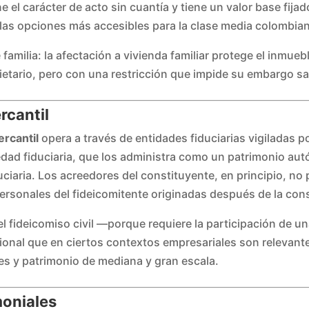
ne el carácter de acto sin cuantía y tiene un valor base fij
 las opciones más accesibles para la clase media colombia
familia: la afectación a vivienda familiar protege el inmueb
opietario, pero con una restricción que impide su embargo 
rcantil
ercantil
opera a través de entidades fiduciarias vigiladas p
iedad fiduciaria, que los administra como un patrimonio a
duciaria. Los acreedores del constituyente, en principio, n
rsonales del fideicomitente originadas después de la cons
el fideicomiso civil —porque requiere la participación de u
sional que en ciertos contextos empresariales son relevan
es y patrimonio de mediana y gran escala.
moniales