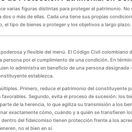
ce varias figuras distintas para proteger el patrimonio. N
 dos o más de ellas. Cada una tiene sus propias condiciones
o, el tipo de bienes a proteger y los objetivos a largo plazo.
s poderosa y flexible del menú. El Código Civil colombiano 
ra persona por el cumplimiento de una condición. En término
 quien lo administra en beneficio de una persona designad
onstituyente establezca.
múltiples. Primero, reduce el patrimonio del constituyente p
 favorables. Segundo, evita el proceso de sucesión: los bie
arte de la herencia, lo que agiliza su transmisión a los ben
inar exactamente cómo, cuándo y a quién se transfieren los 
dentro del fideicomiso tienen protección frente a los acree
neren, no el bien en sí.