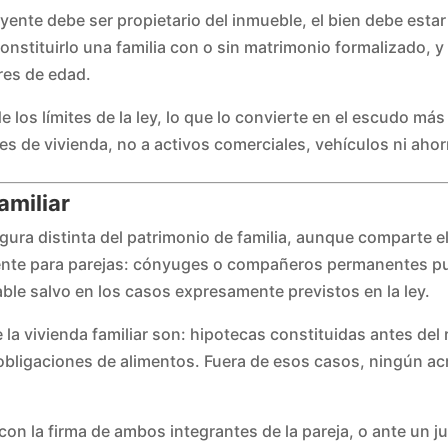
yente debe ser propietario del inmueble, el bien debe estar
nstituirlo una familia con o sin matrimonio formalizado, y
res de edad.
 los límites de la ley, lo que lo convierte en el escudo más 
les de vivienda, no a activos comerciales, vehículos ni ahor
amiliar
igura distinta del patrimonio de familia, aunque comparte el
nte para parejas: cónyuges o compañeros permanentes pue
able salvo en los casos expresamente previstos en la ley.
la vivienda familiar son: hipotecas constituidas antes del r
obligaciones de alimentos. Fuera de esos casos, ningún a
on la firma de ambos integrantes de la pareja, o ante un jue