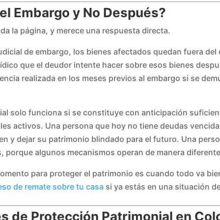
del Embargo y No Después?
da la página, y merece una respuesta directa.
dicial de embargo, los bienes afectados quedan fuera del
jurídico que el deudor intente hacer sobre esos bienes desp
rencia realizada en los meses previos al embargo si se demu
ial solo funciona si se constituye con anticipación suficie
ales activos. Una persona que hoy no tiene deudas vencida
en y dejar su patrimonio blindado para el futuro. Una pers
s, porque algunos mecanismos operan de manera diferente 
r momento para proteger el patrimonio es cuando todo va b
so de remate sobre tu casa
si ya estás en una situación d
s de Protección Patrimonial en Co