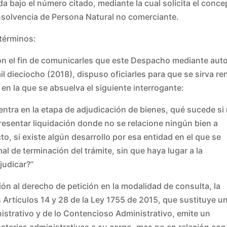
 bajo el número citado, mediante la cual solicita el conce
Insolvencia de Persona Natural no comerciante.
términos:
con el fin de comunicarles que este Despacho mediante aut
il dieciocho (2018), dispuso oficiarles para que se sirva re
 en la que se absuelva el siguiente interrogante:
entra en la etapa de adjudicación de bienes, qué sucede si
resentar liquidación donde no se relacione ningún bien a
to, si existe algún desarrollo por esa entidad en el que se
 de terminación del trámite, sin que haya lugar a la
judicar?”
ón al derecho de petición en la modalidad de consulta, la
rtículos 14 y 28 de la Ley 1755 de 2015, que sustituye u
nistrativo y de lo Contencioso Administrativo, emite un
aterias administrativas a su cargo, mas no en relación con