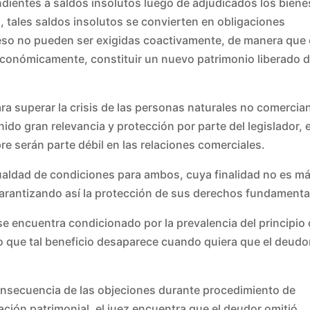
dientes a saldos insolutos luego de adjudicados los biene
, tales saldos insolutos se convierten en obligaciones
eso no pueden ser exigidas coactivamente, de manera que 
conómicamente, constituir un nuevo patrimonio liberado d
ara superar la crisis de las personas naturales no comercia
do gran relevancia y protección por parte del legislador, e
 serán parte débil en las relaciones comerciales.
gualdad de condiciones para ambos, cuya finalidad no es ma
garantizando así la protección de sus derechos fundamenta
se encuentra condicionado por la prevalencia del principio
nto que tal beneficio desaparece cuando quiera que el deudo
consecuencia de las objeciones durante procedimiento de
ación patrimonial, el juez encuentra que el deudor omitió