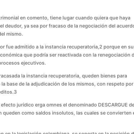
patrimonial en comento, tiene lugar cuando quiera que haya
el deudor, ya sea por fracaso de la negociación del acuerdo
del mismo.
or fue admitido a la instancia recuperatoria,2 porque en su
conómica que podría ser reactivada con la renegociación 
 procesos ejecutivos.
fracasada la instancia recuperatoria, queden bienes para
e la base de la adjudicación de los mismos, con respeto por
́ditos.3
o efecto jurídico erga omnes el denominado DESCARGUE de
́n queden como saldos insolutos, las cuales se convierten 
́n en la legislación colombiana, se soporta en la posición 