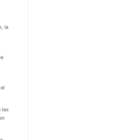
, la
de
 el
 las
en
de