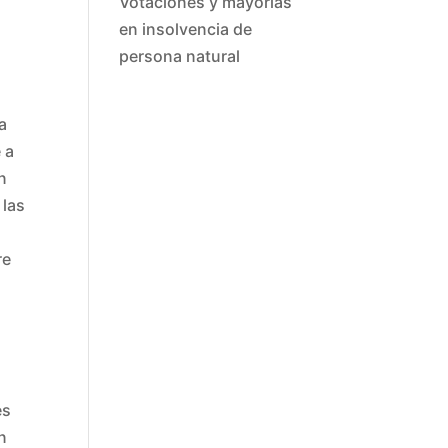
Votaciones y mayorías
en insolvencia de
persona natural
a
 a
n
 las
re
es
n