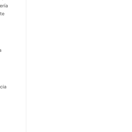
ría
nte
a
a
cia