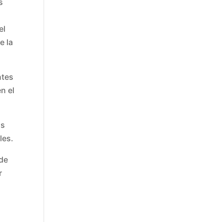
s
el
e la
ntes
n el
́s
les.
 de
r