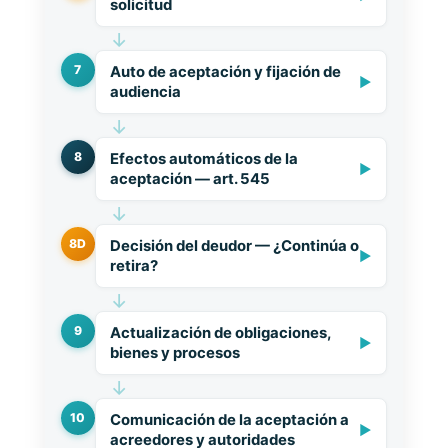
solicitud
↓
7
Auto de aceptación y fijación de
▶
audiencia
↓
8
Efectos automáticos de la
▶
aceptación — art. 545
↓
8D
Decisión del deudor — ¿Continúa o
▶
retira?
↓
9
Actualización de obligaciones,
▶
bienes y procesos
↓
10
Comunicación de la aceptación a
▶
acreedores y autoridades