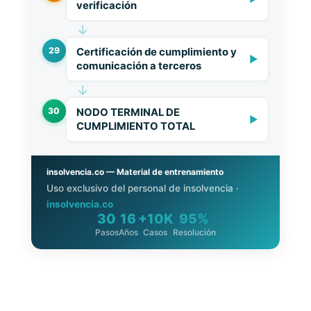
verificación
↓
29
Certificación de cumplimiento y
▶
comunicación a terceros
↓
30
NODO TERMINAL DE
▶
CUMPLIMIENTO TOTAL
insolvencia.co — Material de entrenamiento
Uso exclusivo del personal de insolvencia ·
insolvencia.co
30
16
+10K
95%
Pasos
Años
Casos
Resolución