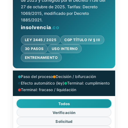
de 2025 y corregido por el Decreto 1136 del
27 de octubre de 2025. Tarifas: Decreto
1069/2015, modificado por Decreto
1885/2021.
insolvencia
.co
LEY 2445 / 2025
CGP TÍTULO IV § III
30 PASOS
USO INTERNO
ENTRENAMIENTO
Paso del proceso
Decisión / bifurcación
Efecto automático (ley)
Terminal: cumplimiento
Terminal: fracaso / liquidación
Todos
Verificación
Solicitud