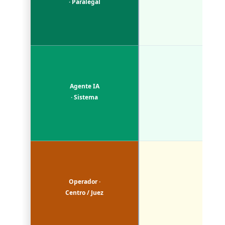
· Paralegal
Agente IA
· Sistema
Operador ·
Centro / Juez