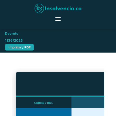
Mapa Operativo
· insolvencia.co
· Ley
+ Zoom
- Zoom
100%
Vista global
2445/2025 +
Decreto
1136/2025
Imprimir / PDF
CARRIL / ROL