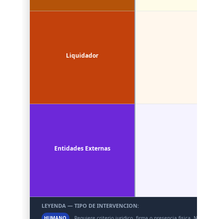
Liquidador
Entidades Externas
LEYENDA — TIPO DE INTERVENCION:
Requiere criterio juridico, firma o presencia fisica. No autom
HUMANO